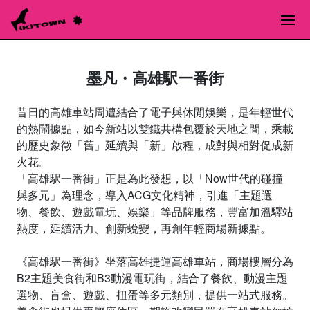
墨凡・高雄駅一番街
昔日的高雄車站周遭結合了電子與休閒娛樂，是年輕世代
的熱鬧據點，如今新站以雙鐵共構包覆於天地之間，乘載
的歷史象徵「舊」延續與「新」啟程，成對與相對促成新
火花。
「高雄駅一番街」正是為此發想，以「Now世代的碰撞
與多元」為理念，導入ACG文化精神，引進「主題選
物、餐飲、遊戲電玩、娛樂」等品牌服務，豐富加溫驛站
熱度，延續活力、創新蛻變，再創年輕商場新據點。
《高雄駅一番街》坐落高雄捷運高雄車站，商場樓層分為
B2主題美食街和B3動漫電玩街，結合了餐飲、動漫主題
選物、盲盒、遊戲、扭蛋等多元類別，提供一站式服務。