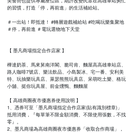
美食街也提供專屬座位區，期許改變民眾在高雄車站匆忙
的習慣，打造「停，再前進」的生活補給站。
＃一出站！即抵達！ #轉層遊戲補給站 #吃喝玩樂集聚地
＃停，再前進 ＃電玩選物地下天堂
【 墨凡商場指定合作店家 】
樺達奶茶、馬來舅南洋閣、脆司肯、麵屋高高雄車站店、
路人咖啡7號店、樂法飲品、小島製冰、宅一番、安利美
特、玩抽樂玩具店、萊瑟熊熊玩具店、呆萌吃土樂、格玩
小舖、挺你玩具屋、前金燻鴨、麵麵屋
【 高雄商圈夜市優惠券使用說明 】
1、憑券可至「墨凡商場指定合作店家(貼有識別標章)」
抵用消費，『每單筆不限金額消費、不限使用張數，不找
零』。
2、墨凡商場為高雄商圈夜市優惠券「收取合作商場」，