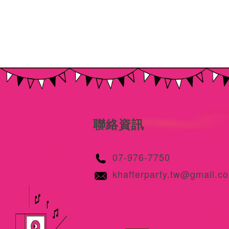
聯絡資訊
07-976-7750
khafterparty.tw@gmail.c