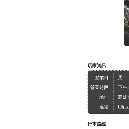
店家資訊
營業日
周二,
營業時段
下午
地址
高雄
連結
http
行車路線