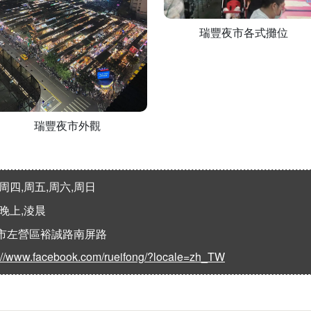
瑞豐夜市各式攤位
瑞豐夜市外觀
周四,周五,周六,周日
,晚上,淩晨
市左營區裕誠路南屏路
s://www.facebook.com/rueifong/?locale=zh_TW