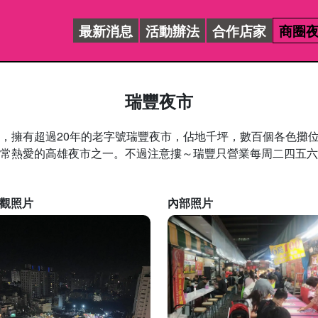
最新消息
活動辦法
合作店家
商圈
瑞豐夜市
擁有超過20年的老字號瑞豐夜市，佔地千坪，數百個各色攤位
常熱愛的高雄夜市之一。不過注意摟～瑞豐只營業每周二四五六
觀照片
內部照片