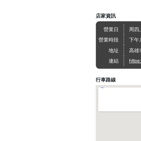
店家資訊
營業日
周四
營業時段
下午
地址
高雄
連結
http
行車路線